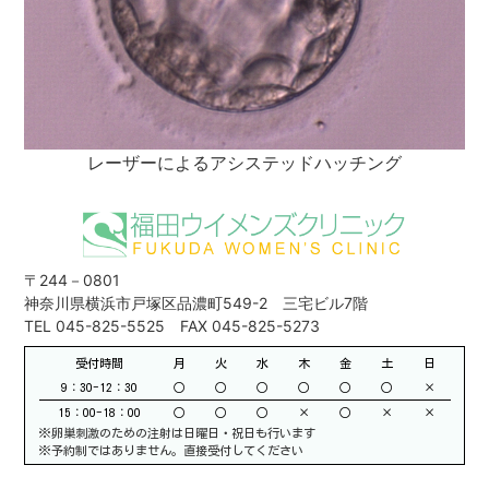
レーザーによるアシステッドハッチング
〒244－0801
神奈川県横浜市戸塚区品濃町549-2 三宅ビル7階
TEL 045-825-5525 FAX 045-825-5273
受付時間
月
火
水
木
金
土
日
9：30-12：30
○
○
○
○
○
○
×
15：00-18：00
○
○
○
×
○
×
×
※卵巣刺激のための注射は日曜日・祝日も行います
※予約制ではありません。直接受付してください