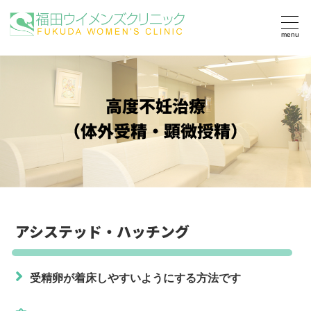
togg
navi
高度不妊治療
（体外受精・顕微授精）
アシステッド・ハッチング
受精卵が着床しやすいようにする方法です