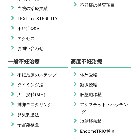
不妊症の検査項目
当院の治療実績
TEXT for STERILITY
不妊症Q&A
アクセス
お問い合わせ
一般不妊治療
高度不妊治療
不妊治療のステップ
体外受精
タイミング法
顕微授精
人工授精(AIH）
胚盤胞移植
排卵モニタリング
アシステッド・ハッチン
グ
卵巣刺激法
凍結胚移植
子宮鏡検査
EndomeTRIO検査