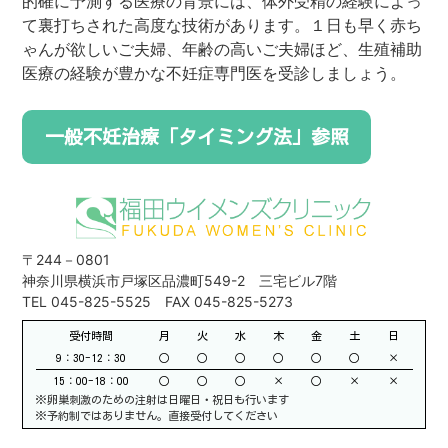
的確に予測する医療の背景には、体外受精の経験によっ
て裏打ちされた高度な技術があります。１日も早く赤ち
ゃんが欲しいご夫婦、年齢の高いご夫婦ほど、生殖補助
医療の経験が豊かな不妊症専門医を受診しましょう。
一般不妊治療「タイミング法」参照
〒244－0801
神奈川県横浜市戸塚区品濃町549-2 三宅ビル7階
TEL 045-825-5525 FAX 045-825-5273
受付時間
月
火
水
木
金
土
日
9：30-12：30
○
○
○
○
○
○
×
15：00-18：00
○
○
○
×
○
×
×
※卵巣刺激のための注射は日曜日・祝日も行います
※予約制ではありません。直接受付してください