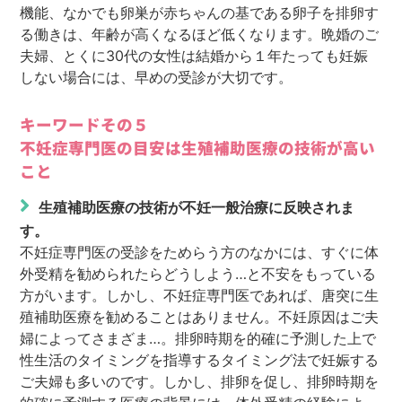
機能、なかでも卵巣が赤ちゃんの基である卵子を排卵す
る働きは、年齢が高くなるほど低くなります。晩婚のご
夫婦、とくに30代の女性は結婚から１年たっても妊娠
しない場合には、早めの受診が大切です。
キーワードその５
不妊症専門医の目安は生殖補助医療の技術が高い
こと
生殖補助医療の技術が不妊一般治療に反映されま
す。
不妊症専門医の受診をためらう方のなかには、すぐに体
外受精を勧められたらどうしよう…と不安をもっている
方がいます。しかし、不妊症専門医であれば、唐突に生
殖補助医療を勧めることはありません。不妊原因はご夫
婦によってさまざま…。排卵時期を的確に予測した上で
性生活のタイミングを指導するタイミング法で妊娠する
ご夫婦も多いのです。しかし、排卵を促し、排卵時期を