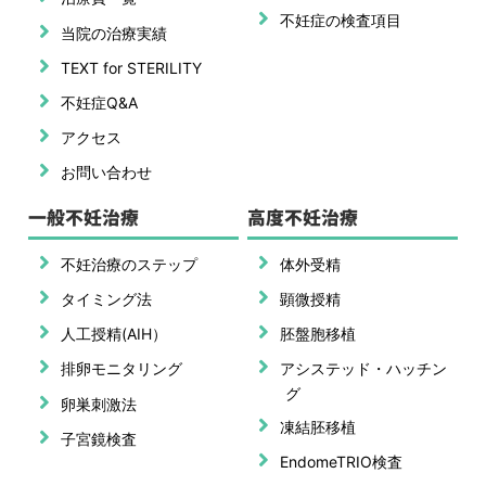
不妊症の検査項目
当院の治療実績
TEXT for STERILITY
不妊症Q&A
アクセス
お問い合わせ
一般不妊治療
高度不妊治療
不妊治療のステップ
体外受精
タイミング法
顕微授精
人工授精(AIH）
胚盤胞移植
排卵モニタリング
アシステッド・ハッチン
グ
卵巣刺激法
凍結胚移植
子宮鏡検査
EndomeTRIO検査