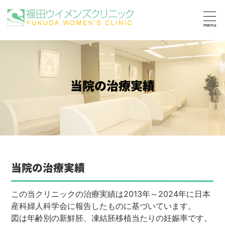
togg
navi
当院の治療実績
当院の治療実績
この当クリニックの治療実績は2013年～2024年に日本
産科婦人科学会に報告したものに基づいています。
図は年齢別の新鮮胚、凍結胚移植当たりの妊娠率です。