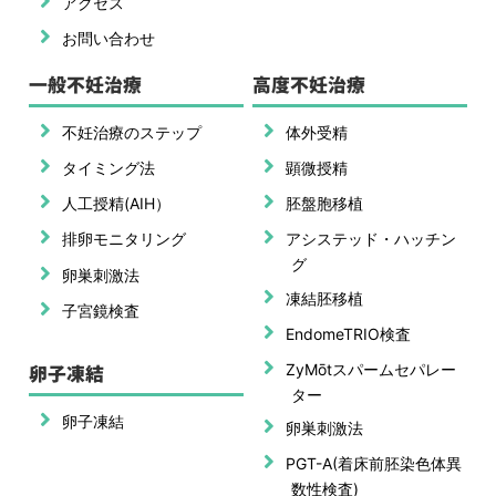
アクセス
お問い合わせ
一般不妊治療
高度不妊治療
不妊治療のステップ
体外受精
タイミング法
顕微授精
人工授精(AIH）
胚盤胞移植
排卵モニタリング
アシステッド・ハッチン
グ
卵巣刺激法
凍結胚移植
子宮鏡検査
EndomeTRIO検査
卵子凍結
ZyMōtスパームセパレー
ター
卵子凍結
卵巣刺激法
PGT-A(着床前胚染色体異
数性検査)