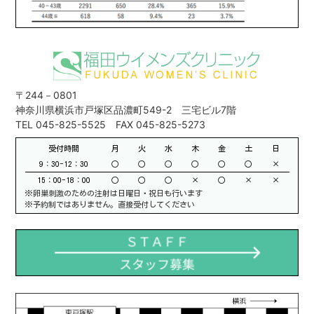
〒244－0801
神奈川県横浜市戸塚区品濃町549-2 三宅ビル7階
TEL 045-825-5525 FAX 045-825-5273
受付時間
月
火
水
木
金
土
日
9：30-12：30
○
○
○
○
○
○
×
15：00-18：00
○
○
○
×
○
×
×
※卵巣刺激のための注射は日曜日・祝日も行います
※予約制ではありません。直接受付してください